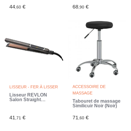
secs ou mouillés
44
€
68
€
,60
,90
(Blanc)
ACCESSOIRE DE
LISSEUR - FER À LISSER
MASSAGE
Lisseur REVLON
Salon Straight
Tabouret de massage
Copper Smoth Styler
Similicuir Noir (Noir)
RVST2175E - plaque
céramique - de 80° a
41
€
71
€
235°C (Blanc)
,71
,60