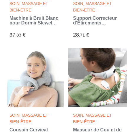
SOIN, MASSAGE ET
SOIN, MASSAGE ET
BIEN-ÊTRE
BIEN-ÊTRE
Machine à Bruit Blanc
Support Correcteur
pour Dormir Slewel
d'Étirements
InnovaGoods
Lombaire avec Points
de Pression et
37
€
28
€
,83
,71
Magnétiques Lumport
InnovaGoods
SOIN, MASSAGE ET
SOIN, MASSAGE ET
BIEN-ÊTRE
BIEN-ÊTRE
Coussin Cervical
Masseur de Cou et de