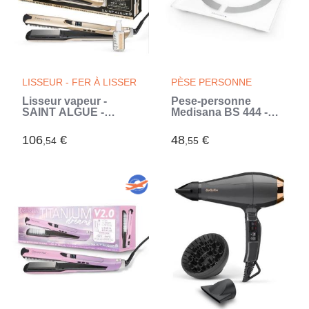
LISSEUR - FER À LISSER
PÈSE PERSONNE
Lisseur vapeur -
Pese-personne
SAINT ALGUE -
Medisana BS 444 -
Coffret Premium
Electronique
Demeliss TITANIUM
connectée - IMG, IMC..
106
€
48
€
,54
,55
V2.0 - Lissage Haute
Performance + Soin
Brillance Intense
(Beige)