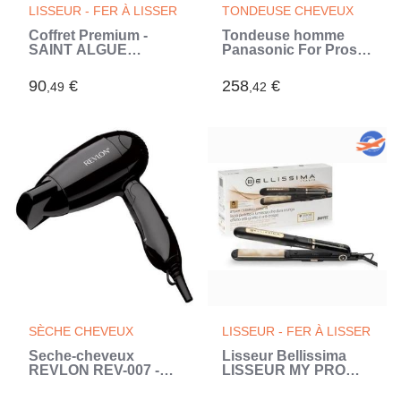
LISSEUR - FER À LISSER
TONDEUSE CHEVEUX
Coffret Premium -
Tondeuse homme
SAINT ALGUE
Panasonic For Pros
Demeliss TITANIUM
ER-GP84
Elixir Ritual - Lisseur
90
€
258
€
,49
,42
Vapeur Ultra Puissant
+ Soin Sublimateur
(Blanc)
SÈCHE CHEVEUX
LISSEUR - FER À LISSER
Seche-cheveux
Lisseur Bellissima
REVLON REV-007 -
LISSEUR MY PRO
de voyage - 1200W
STEAM CERAMIC &
(Noir)
KERATIN B28 200