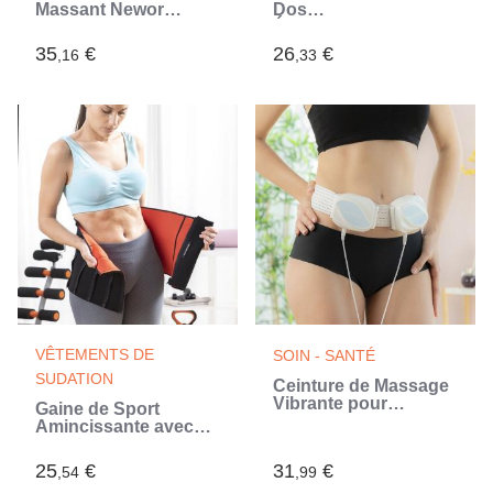
Massant Newor
Dos
InnovaGoods
Électromagnétique
Calmagner
35
€
26
€
,16
,33
InnovaGoods
VÊTEMENTS DE
SOIN - SANTÉ
SUDATION
Ceinture de Massage
Vibrante pour
Gaine de Sport
Sculpter le Corps
Amincissante avec
Bubratt InnovaGoods
Effet Sauna Redle
InnovaGoods
25
€
31
€
,54
,99