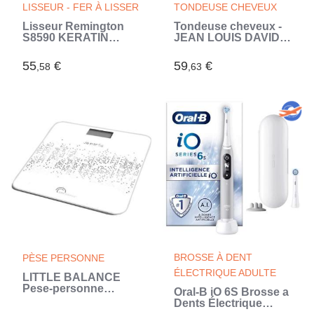
LISSEUR - FER À LISSER
TONDEUSE CHEVEUX
Lisseur Remington
Tondeuse cheveux -
S8590 KERATIN
JEAN LOUIS DAVID -
THERAPY
Pro Hair Clipper - 20
Hauteurs de Coupe -
55
€
59
€
,58
,63
Batterie Lithium Ion -
Grande Autonomie
(Gris)
BROSSE À DENT
PÈSE PERSONNE
ÉLECTRIQUE ADULTE
LITTLE BALANCE
Pese-personne
Oral-B iO 6S Brosse a
électronique parlant
Dents Électrique
Voice 180kg / 100g -