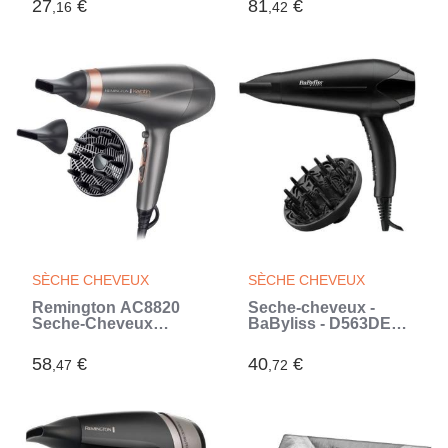
27
€
81
€
,16
,42
(Noir)
SÈCHE CHEVEUX
SÈCHE CHEVEUX
Remington AC8820
Seche-cheveux -
Seche-Cheveux
BaByliss - D563DE
2200W Professionnel
Power Dry 2100 -
Keratin Protect, Soin
Design Léger et
58
€
40
€
,47
,72
Kératine et Huile
Compact (Noir)
d'Amande (Violet)