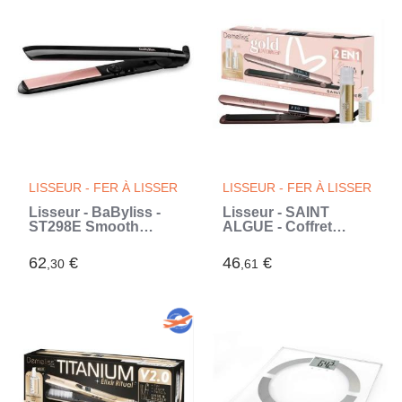
LISSEUR - FER À LISSER
LISSEUR - FER À LISSER
Lisseur - BaByliss -
Lisseur - SAINT
ST298E Smooth
ALGUE - Coffret
Control 235 - Avec
Demeliss Kera-GOLD
Plaques extra-
2 en 1 - Lisse &
62
€
46
€
,30
,61
longues - Quartz
Boucle - Jusqu'a
Céramique
230°C - Comprend 2
Soins Avant & Apres
Lissage (Rose)