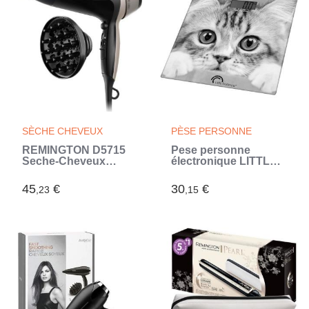
SÈCHE CHEVEUX
PÈSE PERSONNE
REMINGTON D5715
Pese personne
Seche-Cheveux
électronique LITTLE
Professionnel Ionique
BALANCE - design
Thermacare 2300W,
The Cat - 180kg 100g
45
€
30
€
,23
,15
Grille Céramique,
(Noir)
Chaleur Homogene
(Noir)