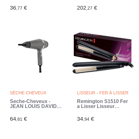
connectée Bluetooth
Noir
Grise, 2 Brossettes, 1
36
€
202
€
,77
,27
Étui De Voyage (Gris)
SÈCHE CHEVEUX
LISSEUR - FER À LISSER
Seche-Cheveux -
Remington S1510 Fer
JEAN LOUIS DAVID -
a Lisser Lisseur
Moteur Professionnel
Plaques Flottantes,
AC - Brushing &
Tourmaline Ionique,
64
€
34
€
,81
,94
Boucles Rebondies -
Céramique,
Technologie
Antistatique, Glisse
Infrarouge (Gris)
Facile, Léger