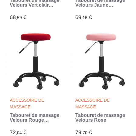
Tabouret de massage
Tabouret de massage
Velours Vert clair
Velours Jaune
(Vert)
moutarde
68
€
69
€
,59
,16
ACCESSOIRE DE
ACCESSOIRE DE
MASSAGE
MASSAGE
Tabouret de massage
Tabouret de massage
Velours Rouge
Velours Rose
bordeaux
72
€
79
€
,04
,70