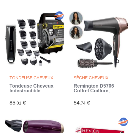
TONDEUSE CHEVEUX
SÈCHE CHEVEUX
Tondeuse Cheveux
Remington D5706
Indestructible
Coffret Coiffure,
REMINGTON HC5880
Seche-Cheveux
- Lames Acier
Ionique Curl
85
€
54
€
,01
,74
Japonais Auto-
Confidence 2200W,
Affûtées - Batterie
Brosse 45mm, Grille
Dual Lithium (Noir)
Céramique, Léger,
Silencieux (Noir)