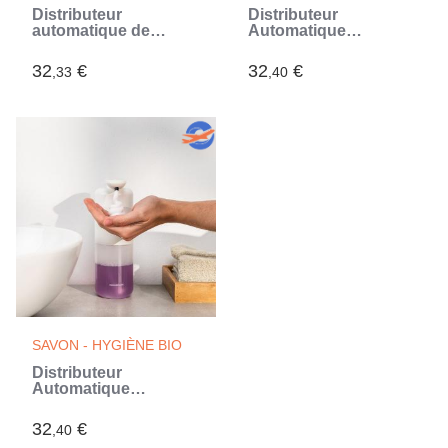
Distributeur
Distributeur
automatique de
Automatique
savon avec capteur
Rechargeable de
Sensoap
Savon Liquide
32
€
32
€
,33
,40
InnovaGoods
Bitesap InnovaGoods
SAVON - HYGIÈNE BIO
Distributeur
Automatique
Rechargeable de
Savon Moussant
32
€
,40
Bitefom InnovaGoods