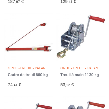
187
€
129
€
,97
,41
GRUE -TREUIL - PALAN
GRUE -TREUIL - PALAN
Cadre de treuil 600 kg
Treuil à main 1130 kg
74
€
53
€
,41
,12