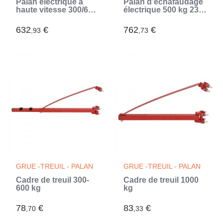
Palan électrique à
Palan d’échafaudage
haute vitesse 300/600
électrique 500 kg 230
kg 1300 W
V
632
€
762
€
,93
,73
GRUE -TREUIL - PALAN
GRUE -TREUIL - PALAN
Cadre de treuil 300-
Cadre de treuil 1000
600 kg
kg
78
€
83
€
,70
,33