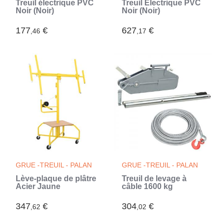
Treuil électrique PVC
Treuil Électrique PVC
Noir (Noir)
Noir (Noir)
177
€
627
€
,46
,17
GRUE -TREUIL - PALAN
GRUE -TREUIL - PALAN
Lève-plaque de plâtre
Treuil de levage à
Acier Jaune
câble 1600 kg
347
€
304
€
,62
,02