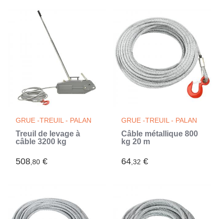
GRUE -TREUIL - PALAN
GRUE -TREUIL - PALAN
Treuil de levage à
Câble métallique 800
câble 3200 kg
kg 20 m
508
€
64
€
,80
,32