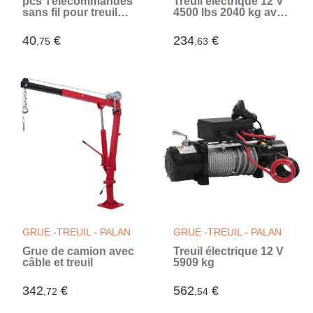
pcs Télécommandes
Treuil électrique 12 V
sans fil pour treuil
4500 lbs 2040 kg avec
avec récepteur
télécommande
40
€
234
€
,75
,63
GRUE -TREUIL - PALAN
GRUE -TREUIL - PALAN
Grue de camion avec
Treuil électrique 12 V
câble et treuil
5909 kg
342
€
562
€
,72
,54