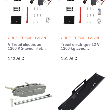
GRUE -TREUIL - PALAN
GRUE -TREUIL - PALAN
V Treuil électrique
Treuil électrique 12 V
1360 KG avec fil et
1360 kg avec
plaque de montage
télécommande sans
fil
142
€
151
€
,26
,26